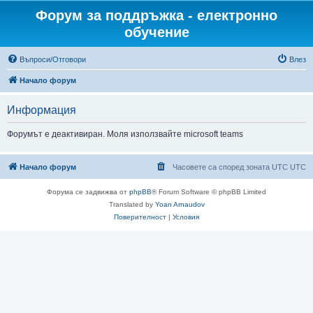
Форум за поддръжка - електронно
обучение
Въпроси/Отговори
Влез
Начало форум
Информация
Форумът е деактивиран. Моля използвайте microsoft teams
Начало форум
Часовете са според зоната UTC UTC
Форума се задвижва от
phpBB
® Forum Software © phpBB Limited
Translated by
Yoan Arnaudov
Поверителност
|
Условия