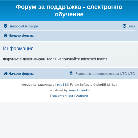
Форум за поддръжка - електронно
обучение
Въпроси/Отговори
Влез
Начало форум
Информация
Форумът е деактивиран. Моля използвайте microsoft teams
Начало форум
Часовете са според зоната UTC UTC
Форума се задвижва от
phpBB
® Forum Software © phpBB Limited
Translated by
Yoan Arnaudov
Поверителност
|
Условия