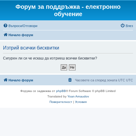
Форум за поддръжка - електронно
обучение
Въпроси/Отговори
Влез
Начало форум
Изтрий всички бисквитки
Сигурен ли си че искаш да изтриеш всички бисквитки?
Начало форум
Часовете са според зоната UTC UTC
Форума се задвижва от
phpBB
® Forum Software © phpBB Limited
Translated by
Yoan Arnaudov
Поверителност
|
Условия