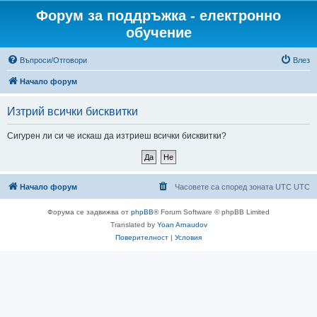
Форум за поддръжка - електронно
обучение
Въпроси/Отговори
Влез
Начало форум
Изтрий всички бисквитки
Сигурен ли си че искаш да изтриеш всички бисквитки?
Начало форум
Часовете са според зоната UTC UTC
Форума се задвижва от
phpBB
® Forum Software © phpBB Limited
Translated by
Yoan Arnaudov
Поверителност
|
Условия