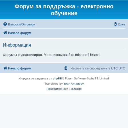
Форум за поддръжка - електронно
обучение
Въпроси/Отговори
Влез
Начало форум
Информация
Форумът е деактивиран. Моля използвайте microsoft teams
Начало форум
Часовете са според зоната UTC UTC
Форума се задвижва от
phpBB
® Forum Software © phpBB Limited
Translated by
Yoan Arnaudov
Поверителност
|
Условия