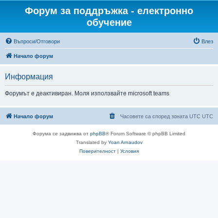
Форум за поддръжка - електронно
обучение
Въпроси/Отговори
Влез
Начало форум
Информация
Форумът е деактивиран. Моля използвайте microsoft teams
Начало форум
Часовете са според зоната UTC UTC
Форума се задвижва от
phpBB
® Forum Software © phpBB Limited
Translated by
Yoan Arnaudov
Поверителност
|
Условия