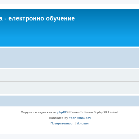
 - електронно обучение
Форума се задвижва от
phpBB
® Forum Software © phpBB Limited
Translated by
Yoan Arnaudov
Поверителност
|
Условия